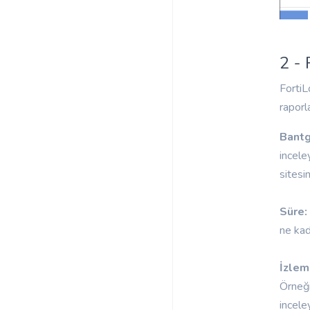
2 - 
FortiL
raporl
Bantg
incele
sitesi
Süre
ne kad
İzlem
Örneği
inceley