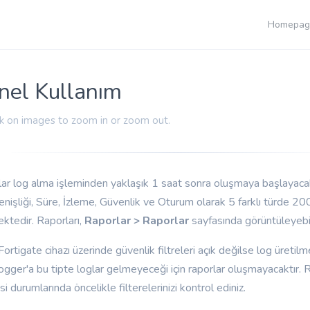
Homepag
nel Kullanım
ck on images to zoom in or zoom out.
ar log alma işleminden yaklaşık 1 saat sonra oluşmaya başlayacak
nişliği, Süre, İzleme, Güvenlik ve Oturum olarak 5 farklı türde 20
ktedir. Raporları,
Raporlar > Raporlar
sayfasında görüntüleyebili
Fortigate cihazı üzerinde güvenlik filtreleri açık değilse log üretilm
ogger'a bu tipte loglar gelmeyeceği için raporlar oluşmayacaktır. 
i durumlarında öncelikle filterelerinizi kontrol ediniz.