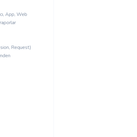
nıcı, App, Web
 raporlar
ession, Request)
rinden