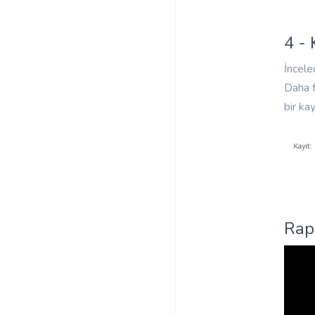
4 -
İncele
Daha f
bir kay
Rap