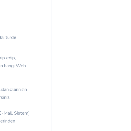
klı türde
ip edip,
ının hangi Web
.
lanıcılarınızın
siniz.
, E-Mail, Sistem)
üzerinden