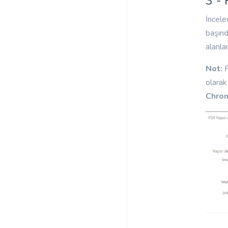
3 - 
İncele
başın
alanla
Not:
P
olarak
Chro