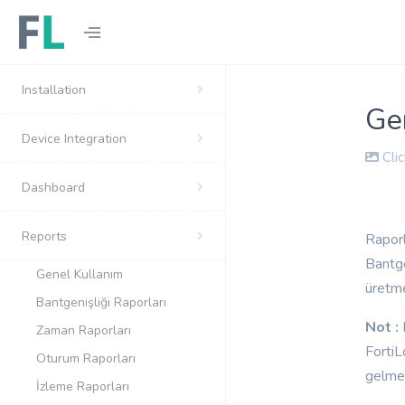
Installation
Ge
Device Integration
Cli
Dashboard
Reports
Raporl
Bantge
Genel Kullanım
üretme
Bantgenişliği Raporları
Not :
Zaman Raporları
FortiL
Oturum Raporları
gelmes
İzleme Raporları