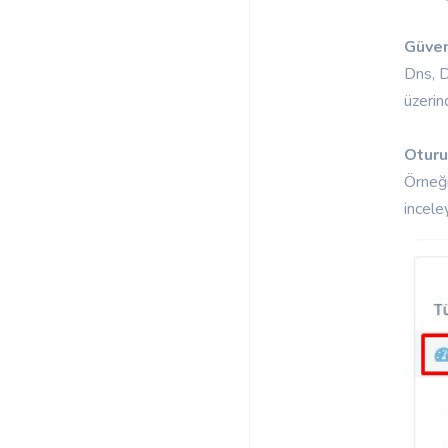
Güven
Dns, Dl
üzerin
Otur
Örneği
inceley