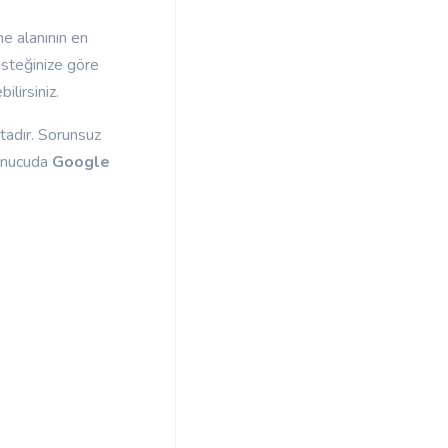
me alanının en
isteğinize göre
ilirsiniz.
tadır. Sorunsuz
unucuda
Google