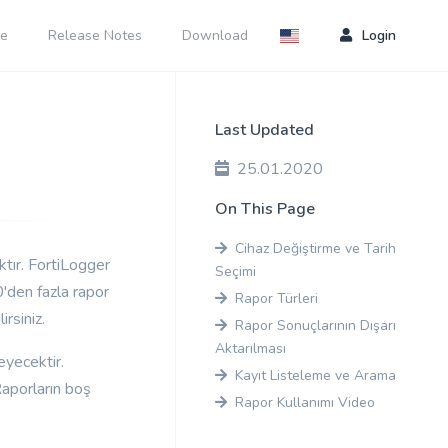
e
Release Notes
Download
Login
Last Updated
25.01.2020
On This Page
Cihaz Değiştirme ve Tarih
tır. FortiLogger
Seçimi
0'den fazla rapor
Rapor Türleri
rsiniz.
Rapor Sonuçlarının Dışarı
Aktarılması
eyecektir.
Kayıt Listeleme ve Arama
Raporların boş
Rapor Kullanımı Video