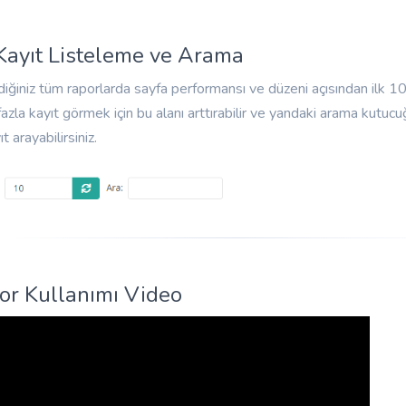
 Kayıt Listeleme ve Arama
diğiniz tüm raporlarda sayfa performansı ve düzeni açısından ilk 10 k
azla kayıt görmek için bu alanı arttırabilir ve yandaki arama kutuc
ıt arayabilirsiniz.
or Kullanımı Video